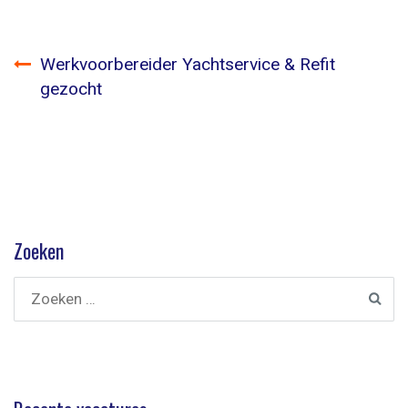
Bericht
Werkvoorbereider Yachtservice & Refit
navigatie
gezocht
Zoeken