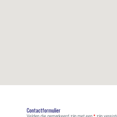
Contactformulier
Velden die gemarkeerd zijn met een
*
zijn vereis