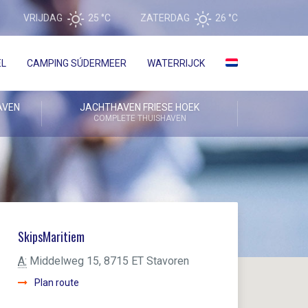
VRIJDAG
25 °
C
ZATERDAG
26 °
C
EL
CAMPING SÚDERMEER
WATERRIJCK
AVEN
JACHTHAVEN FRIESE HOEK
COMPLETE THUISHAVEN
SkipsMaritiem
A:
Middelweg 15, 8715 ET Stavoren
Plan route