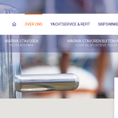
OVER ONS
YACHTSERVICE & REFIT
SKIPSWINK
MARINA STAVOREN
MARINA STAVOREN BUITENH
RECREATIEPARK
VOOR DE SPORTIEVE ZEILER