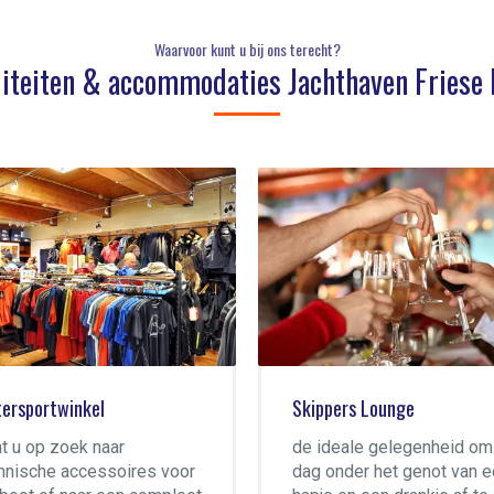
Waarvoor kunt u bij ons terecht?
liteiten & accommodaties Jachthaven Friese
ppers Lounge
Ligplaatsen
ideale gelegenheid om de
Jachthaven Friese Hoek i
 onder het genot van een
een jachthaven met ruime