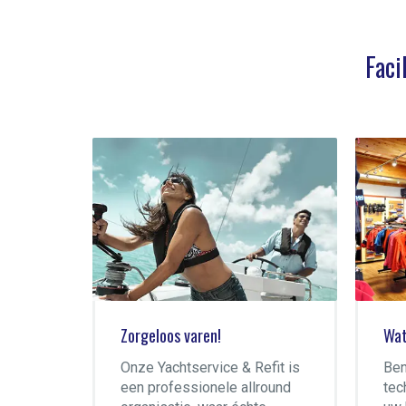
Faci
Watersportwinkel
Ski
fit is
Bent u op zoek naar
de 
round
technische accessoires voor
dag