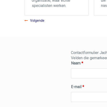
e
uw boot of naar een compleet
hap
nieuwe uitrusting ?
slui
Volgende
Contactformulier Jac
Velden die gemarkeer
Naam
*
E-mail
*