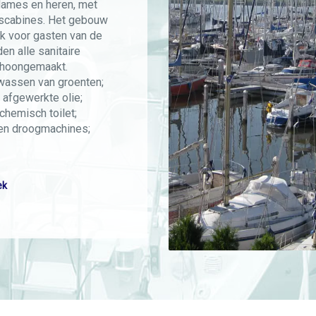
dames en heren, met
ascabines. Het gebouw
jk voor gasten van de
en alle sanitaire
choongemaakt.
 wassen van groenten;
, afgewerkte olie;
chemisch toilet;
en droogmachines;
ek