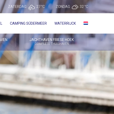
ZATERDAG
27 °
C
ZONDAG
32 °
C
EL
CAMPING SÚDERMEER
WATERRIJCK
AVEN
JACHTHAVEN FRIESE HOEK
COMPLETE THUISHAVEN