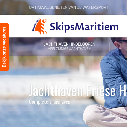
OPTIMAAL GENIETEN VAN DE WATERSPORT
Bekijk onze vacatures
JACHTHAVEN HINDELOOPEN
VEELZIJDIGE JACHTHAVEN
Jachthaven Friese 
Complete thuishaven